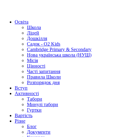
Освіта
Школа
Ліцей
Дошкілля
Садок - O2 Kids
Cambridge Primary & Secondary
Нова українська школа (НУШ)
Місія
Цінності
Часті запитання
Правила Школи
Розпорядок дня
Вступ
Активності
Табори
Минулі табори
Гуртки
Вартість
Різне
Блог
Документи