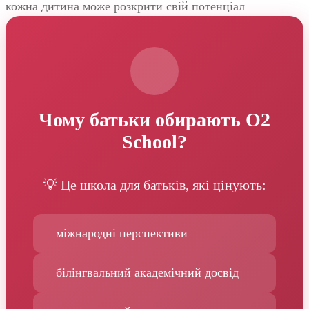
кожна дитина може розкрити свій потенціал
Чому батьки обирають O2
School?
💡 Це школа для батьків, які цінують:
міжнародні перспективи
білінгвальний академічний досвід