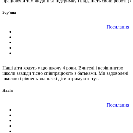
працюючій там людині за підтримку і відданість своїй роботі ))
Зор'яна
Посилання
Наші діти ходять у цю школу 4 роки. Вчителі і керівництво
школи завжди тісно співпрацюють з батьками. Ми задоволені
школою і рівнень знань які діти отримують тут.
Надія
Посилання