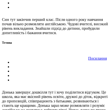
Син тут закінчив перший клас. Після одного року навчання
почав вільно розмовляти англійською. Чудові вчителі, високий
рівень викладання. Знайшли підхід до дитини, пробудили
допитливість і бажання вчитися.
Тетяна
Посилання
Донька завершує дошкілля тут і хочу поділитися відгуком. Це
школа, яка має якісний рівень освіти, дружні до діток, відкриті
до пропозицій, співпрацюють з батьками, розвиваються і
стають ще кращими. Донька зараз може розмовляти і розуміє
англійську на достатньо доброму рівні. Читає, рахує по трохи