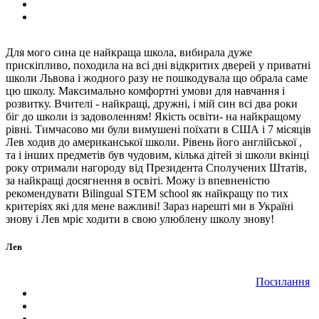
Для мого сина це найкраща школа, вибирала дуже
прискіпливо, походила на всі дні відкритих дверей у приватні
школи Львова і жодного разу не пошкодувала що обрала саме
цю школу. Максимально комфортні умови для навчання і
розвитку. Вчителі - найкращі, дружні, і мій син всі два роки
біг до школи із задоволенням! Якість освіти- на найкращому
рівні. Тимчасово ми були вимушені поїхати в США і 7 місяців
Лев ходив до американської школи. Рівень його англійської ,
та і інших предметів був чудовим, кілька дітей зі школи вкінці
року отримали нагороду від Президента Сполучених Штатів,
за найкращі досягнення в освіті. Можу із впевненістю
рекомендувати Bilingual STEM school як найкращу по тих
критеріях які для мене важливі! Зараз нарешті ми в Україні
знову і Лев мріє ходити в свою улюблену школу знову!
Лев
Посилання