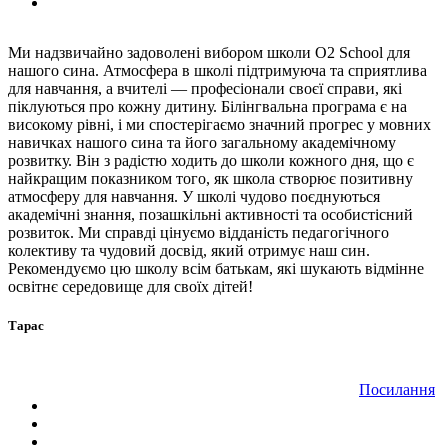
Ми надзвичайно задоволені вибором школи O2 School для
нашого сина. Атмосфера в школі підтримуюча та сприятлива
для навчання, а вчителі — професіонали своєї справи, які
піклуються про кожну дитину. Білінгвальна програма є на
високому рівні, і ми спостерігаємо значний прогрес у мовних
навичках нашого сина та його загальному академічному
розвитку. Він з радістю ходить до школи кожного дня, що є
найкращим показником того, як школа створює позитивну
атмосферу для навчання. У школі чудово поєднуються
академічні знання, позашкільні активності та особистісний
розвиток. Ми справді цінуємо відданість педагогічного
колективу та чудовий досвід, який отримує наш син.
Рекомендуємо цю школу всім батькам, які шукають відмінне
освітнє середовище для своїх дітей!
Тарас
Посилання