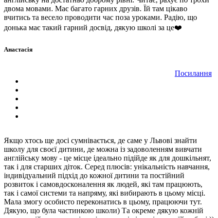
двома мовами. Має багато гарних друзів. Їй там цікаво
вчитись та весело проводити час поза уроками. Радію, що
донька має такий гарний досвід, дякую школі за це❤️
Анастасія
Посилання
Якщо хтось ще досі сумнівається, де саме у Львові знайти
школу для своєї дитини, де можна із задоволенням вивчати
англійську мову - це місце ідеально підійде як для дошкільнят,
так і для старших діток. Серед плюсів: унікальність навчання,
індивідуальний підхід до кожної дитини та постійний
розвиток і самовдосконалення як людей, які там працюють,
так і самої системи та напряму, які вибирають в цьому місці.
Мала змогу особисто переконатись в цьому, працюючи тут.
Дякую, що була частинкою школи) Та окреме дякую кожній