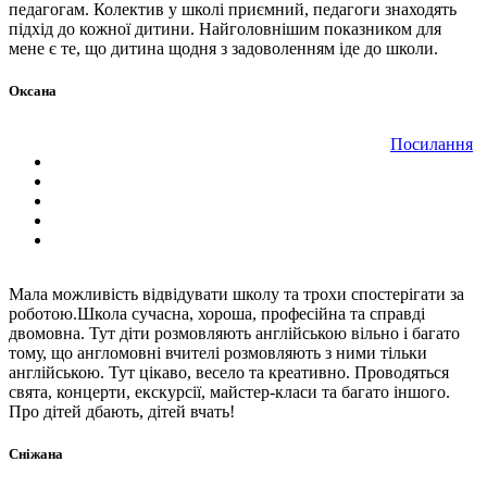
педагогам. Колектив у школі приємний, педагоги знаходять
підхід до кожної дитини. Найголовнішим показником для
мене є те, що дитина щодня з задоволенням іде до школи.
Оксана
Посилання
Мала можливість відвідувати школу та трохи спостерігати за
роботою.Школа сучасна, хороша, професійна та справді
двомовна. Тут діти розмовляють англійською вільно і багато
тому, що англомовні вчителі розмовляють з ними тільки
англійською. Тут цікаво, весело та креативно. Проводяться
свята, концерти, екскурсії, майстер-класи та багато іншого.
Про дітей дбають, дітей вчать!
Сніжана