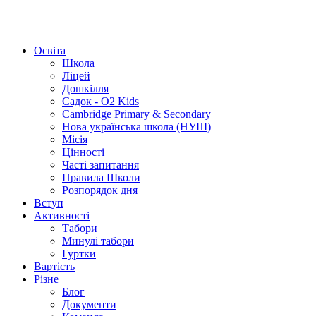
Освіта
Школа
Ліцей
Дошкілля
Садок - O2 Kids
Cambridge Primary & Secondary
Нова українська школа (НУШ)
Місія
Цінності
Часті запитання
Правила Школи
Розпорядок дня
Вступ
Активності
Табори
Минулі табори
Гуртки
Вартість
Різне
Блог
Документи