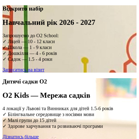
Відкрито набір
Навчальний рік 2026 - 2027
Запрошуємо до O2 School:
✓ Ліцей — 10 - 12 класи
✓ Школа — 1 - 9 класи
✓ Дошкілля — 4 - 6 років
✓ Садок — 1.5 - 4 роки
Записатись на візит
Дитячі садки O2
O2 Kids — Мережа садків
4 локації у Львові та Винниках для дітей 1.5-6 років
✓ Білінгвальне середовище з носіями мови
✓ Малі групи до 15 дітей
✓ Здорове харчування та розвиваючі програми
Дізнатись більше