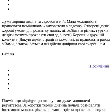
Дуже хороша школа та садочок в ній. Мала можливість
працювати помічником - вихователя в садочку. Створені дуже
хороші умови для розвитку наших діток(багато різних гуртків
де діти можуть проявляти свої здібності) Хороший дружній
колектив. Дякую адміністрації за можливість працювати разом
з Вами, а також батькам які дійсно довіряли свої скарби нам.
Наталія
Посилання
Племіниця відвідує цю школу і ми дуже задоволені
резултатом. За коротки термін дитина почала розмовляти
іноземною мовою, рівень навчання зріс за що велика подяка