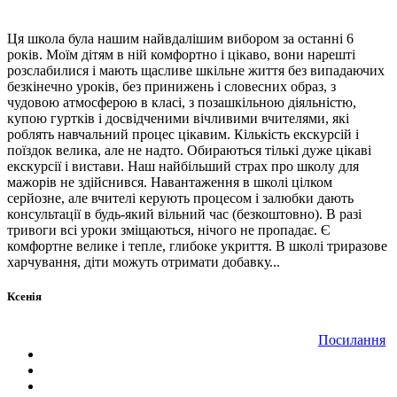
Ця школа була нашим найвдалішим вибором за останні 6
років. Моїм дітям в ній комфортно і цікаво, вони нарешті
розслабилися і мають щасливе шкільне життя без випадаючих
безкінечно уроків, без принижень і словесних образ, з
чудовою атмосферою в класі, з позашкільною діяльністю,
купою гуртків і досвідченими вічливими вчителями, які
роблять навчальний процес цікавим. Кількість екскурсій і
поїздок велика, але не надто. Обираються тількі дуже цікаві
екскурсії і вистави. Наш найбільший страх про школу для
мажорів не здійснився. Навантаження в школі цілком
серйозне, але вчителі керують процесом і залюбки дають
консультації в будь-який вільний час (безкоштовно). В разі
тривоги всі уроки зміщаються, нічого не пропадає. Є
комфортне велике і тепле, глибоке укриття. В школі триразове
харчування, діти можуть отримати добавку...
Ксенія
Посилання