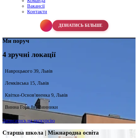
Команда
Вакансії
Контакти
067 990 50 50
ДІЗНАТИСЬ БІЛЬШЕ
Ми поруч
4 зручні локації
Навроцького 39, Львів
Лемківська 15, Львів
Квітки-Основ'яненка 9, Львів
Винна Гора 8в, Винники
Записатись на екскурсію
Старша школа | Міжнародна освіта