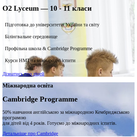
O2 Lyceum — 10 - 11 класи
Підготовка до університетів України та світу
Білінгвальне середовище
Профільна школа & Cambridge Programme
Курси НМТ та міжнародні іспити
Дізнатись про ліцей
Міжнародна освіта
Cambridge Programme
50% навчання англійською за міжнародною Кембриджською
програмою
для дітей від 4 років. Готуємо до міжнародних іспитів.
Детальніше про Cambridge