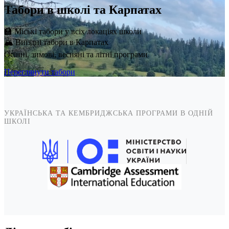
Табори в школі та Карпатах
🏫 Міські табори у всіх локаціях школи
🏔️ Виїздні табори в Карпатах
Осінні, зимові, весняні та літні програми
Переглянути табори
УКРАЇНСЬКА ТА КЕМБРИДЖСЬКА ПРОГРАМИ В ОДНІЙ
ШКОЛІ