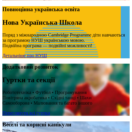
Повноцінна українська освіта
Нова Українська Школа
Поряд з міжнародною Cambridge Programme діти навчаються
за програмою НУШ українською мовою.
Подвійна програма — подвійні можливості!
Детальніше про НУШ
Додатковий розвиток
Гуртки та секції
Робототехніка • Футбол • Програмування
Повітряна акробатика • Східні танці • Шахи
Самооборона • Малювання та багато іншого
Переглянути всі гуртки
Веселі та корисні канікули