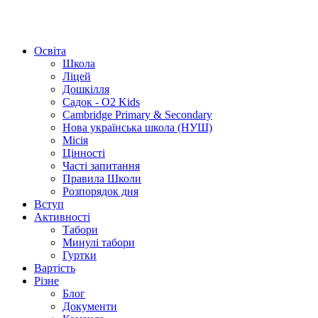
Освіта
Школа
Ліцей
Дошкілля
Садок - O2 Kids
Cambridge Primary & Secondary
Нова українська школа (НУШ)
Місія
Цінності
Часті запитання
Правила Школи
Розпорядок дня
Вступ
Активності
Табори
Минулі табори
Гуртки
Вартість
Різне
Блог
Документи