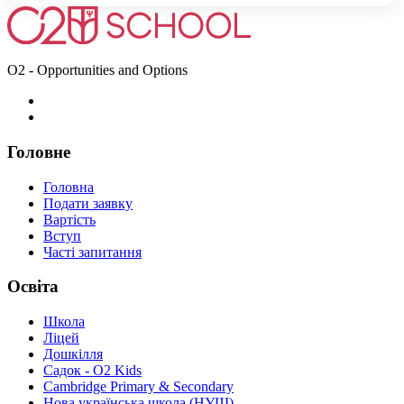
O2 - Opportunities and Options
Головне
Головна
Подати заявку
Вартість
Вступ
Часті запитання
Освіта
Школа
Ліцей
Дошкілля
Садок - O2 Kids
Cambridge Primary & Secondary
Нова українська школа (НУШ)