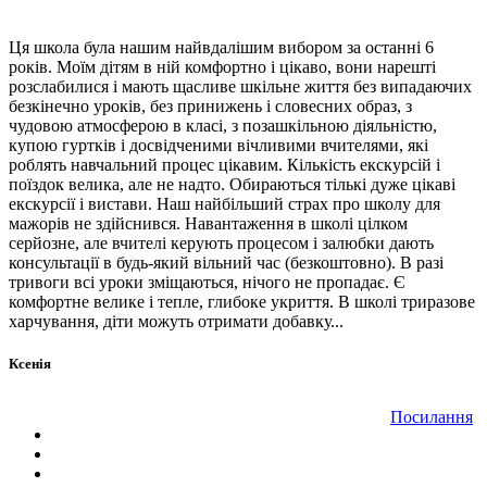
Ця школа була нашим найвдалішим вибором за останні 6
років. Моїм дітям в ній комфортно і цікаво, вони нарешті
розслабилися і мають щасливе шкільне життя без випадаючих
безкінечно уроків, без принижень і словесних образ, з
чудовою атмосферою в класі, з позашкільною діяльністю,
купою гуртків і досвідченими вічливими вчителями, які
роблять навчальний процес цікавим. Кількість екскурсій і
поїздок велика, але не надто. Обираються тількі дуже цікаві
екскурсії і вистави. Наш найбільший страх про школу для
мажорів не здійснився. Навантаження в школі цілком
серйозне, але вчителі керують процесом і залюбки дають
консультації в будь-який вільний час (безкоштовно). В разі
тривоги всі уроки зміщаються, нічого не пропадає. Є
комфортне велике і тепле, глибоке укриття. В школі триразове
харчування, діти можуть отримати добавку...
Ксенія
Посилання