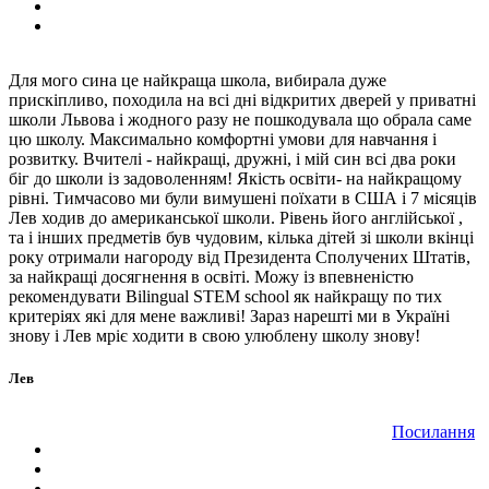
Для мого сина це найкраща школа, вибирала дуже
прискіпливо, походила на всі дні відкритих дверей у приватні
школи Львова і жодного разу не пошкодувала що обрала саме
цю школу. Максимально комфортні умови для навчання і
розвитку. Вчителі - найкращі, дружні, і мій син всі два роки
біг до школи із задоволенням! Якість освіти- на найкращому
рівні. Тимчасово ми були вимушені поїхати в США і 7 місяців
Лев ходив до американської школи. Рівень його англійської ,
та і інших предметів був чудовим, кілька дітей зі школи вкінці
року отримали нагороду від Президента Сполучених Штатів,
за найкращі досягнення в освіті. Можу із впевненістю
рекомендувати Bilingual STEM school як найкращу по тих
критеріях які для мене важливі! Зараз нарешті ми в Україні
знову і Лев мріє ходити в свою улюблену школу знову!
Лев
Посилання