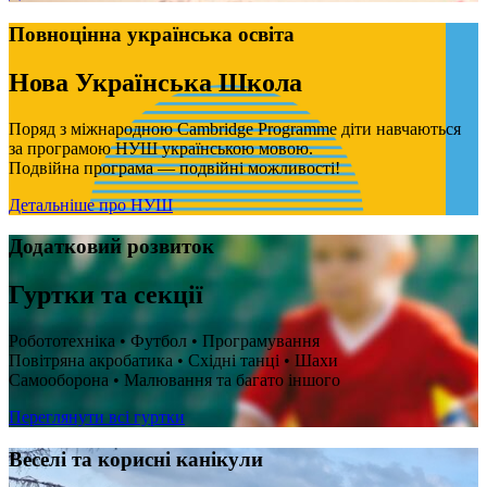
Повноцінна українська освіта
Нова Українська Школа
Поряд з міжнародною Cambridge Programme діти навчаються
за програмою НУШ українською мовою.
Подвійна програма — подвійні можливості!
Детальніше про НУШ
Додатковий розвиток
Гуртки та секції
Робототехніка • Футбол • Програмування
Повітряна акробатика • Східні танці • Шахи
Самооборона • Малювання та багато іншого
Переглянути всі гуртки
Веселі та корисні канікули