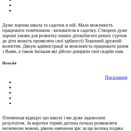
Дуже хороша школа та садочок в ній. Мала можливість
працювати помічником - вихователя в садочку. Створені дуже
хороші умови для розвитку наших діток(багато різних гуртків
де діти можуть проявляти свої здібності) Хороший дружній
колектив. Дякую адміністрації за можливість працювати разом
з Вами, а також батькам які дійсно довіряли свої скарби нам.
Наталія
Посилання
Племіниця відвідує цю школу і ми дуже задоволені
резултатом. За коротки термін дитина почала розмовляти
іноземною мовою, рівень навчання зріс за що велика подяка