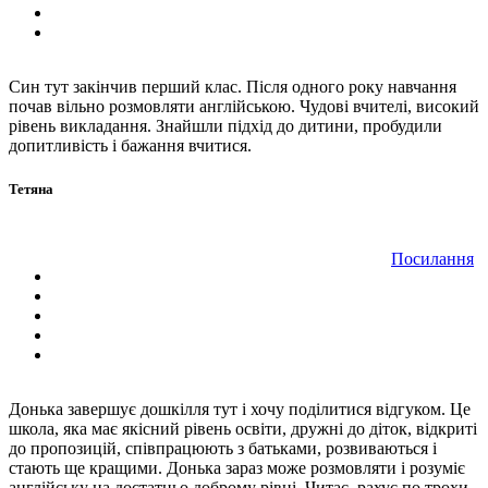
Син тут закінчив перший клас. Після одного року навчання
почав вільно розмовляти англійською. Чудові вчителі, високий
рівень викладання. Знайшли підхід до дитини, пробудили
допитливість і бажання вчитися.
Тетяна
Посилання
Донька завершує дошкілля тут і хочу поділитися відгуком. Це
школа, яка має якісний рівень освіти, дружні до діток, відкриті
до пропозицій, співпрацюють з батьками, розвиваються і
стають ще кращими. Донька зараз може розмовляти і розуміє
англійську на достатньо доброму рівні. Читає, рахує по трохи