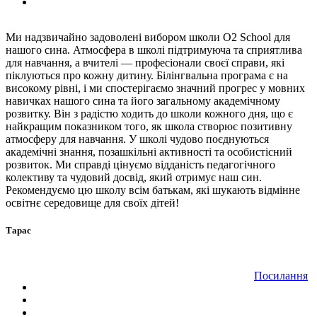
Ми надзвичайно задоволені вибором школи O2 School для
нашого сина. Атмосфера в школі підтримуюча та сприятлива
для навчання, а вчителі — професіонали своєї справи, які
піклуються про кожну дитину. Білінгвальна програма є на
високому рівні, і ми спостерігаємо значний прогрес у мовних
навичках нашого сина та його загальному академічному
розвитку. Він з радістю ходить до школи кожного дня, що є
найкращим показником того, як школа створює позитивну
атмосферу для навчання. У школі чудово поєднуються
академічні знання, позашкільні активності та особистісний
розвиток. Ми справді цінуємо відданість педагогічного
колективу та чудовий досвід, який отримує наш син.
Рекомендуємо цю школу всім батькам, які шукають відмінне
освітнє середовище для своїх дітей!
Тарас
Посилання