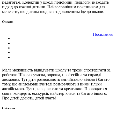
педагогам. Колектив у школі приємний, педагоги знаходять
підхід до кожної дитини. Найголовнішим показником для
мене є те, що дитина щодня з задоволенням іде до школи.
Оксана
Посилання
Мала можливість відвідувати школу та трохи спостерігати за
роботою.Школа сучасна, хороша, професійна та справді
двомовна. Тут діти розмовляють англійською вільно і багато
тому, що англомовні вчителі розмовляють з ними тільки
англійською. Тут цікаво, весело та креативно. Проводяться
свята, концерти, екскурсії, майстер-класи та багато іншого.
Про дітей дбають, дітей вчать!
Сніжана