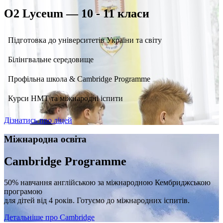
O2 Lyceum — 10 - 11 класи
Підготовка до університетів України та світу
Білінгвальне середовище
Профільна школа & Cambridge Programme
Курси НМТ та міжнародні іспити
Дізнатись про ліцей
Міжнародна освіта
Cambridge Programme
50% навчання англійською за міжнародною Кембриджською
програмою
для дітей від 4 років. Готуємо до міжнародних іспитів.
Детальніше про Cambridge