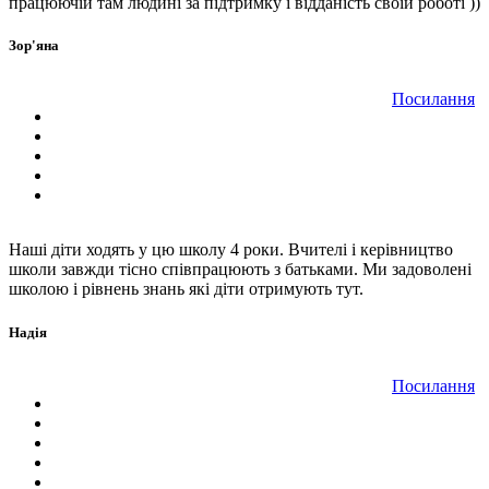
працюючій там людині за підтримку і відданість своїй роботі ))
Зор'яна
Посилання
Наші діти ходять у цю школу 4 роки. Вчителі і керівництво
школи завжди тісно співпрацюють з батьками. Ми задоволені
школою і рівнень знань які діти отримують тут.
Надія
Посилання