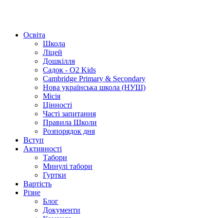
Освіта
Школа
Ліцей
Дошкілля
Садок - O2 Kids
Cambridge Primary & Secondary
Нова українська школа (НУШ)
Місія
Цінності
Часті запитання
Правила Школи
Розпорядок дня
Вступ
Активності
Табори
Минулі табори
Гуртки
Вартість
Різне
Блог
Документи