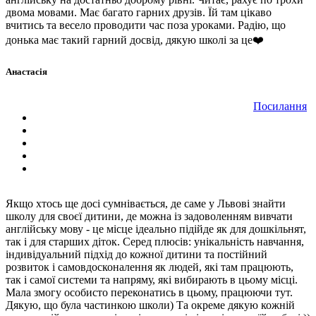
двома мовами. Має багато гарних друзів. Їй там цікаво
вчитись та весело проводити час поза уроками. Радію, що
донька має такий гарний досвід, дякую школі за це❤️
Анастасія
Посилання
Якщо хтось ще досі сумнівається, де саме у Львові знайти
школу для своєї дитини, де можна із задоволенням вивчати
англійську мову - це місце ідеально підійде як для дошкільнят,
так і для старших діток. Серед плюсів: унікальність навчання,
індивідуальний підхід до кожної дитини та постійний
розвиток і самовдосконалення як людей, які там працюють,
так і самої системи та напряму, які вибирають в цьому місці.
Мала змогу особисто переконатись в цьому, працюючи тут.
Дякую, що була частинкою школи) Та окреме дякую кожній