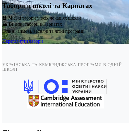
Табори в школі та Карпатах
🏫 Міські табори у всіх локаціях школи
🏔️ Виїздні табори в Карпатах
Осінні, зимові, весняні та літні програми
Переглянути табори
УКРАЇНСЬКА ТА КЕМБРИДЖСЬКА ПРОГРАМИ В ОДНІЙ
ШКОЛІ