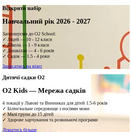
Відкрито набір
Навчальний рік 2026 - 2027
Запрошуємо до O2 School:
✓ Ліцей — 10 - 12 класи
✓ Школа — 1 - 9 класи
✓ Дошкілля — 4 - 6 років
✓ Садок — 1.5 - 4 роки
Записатись на візит
Дитячі садки O2
O2 Kids — Мережа садків
4 локації у Львові та Винниках для дітей 1.5-6 років
✓ Білінгвальне середовище з носіями мови
✓ Малі групи до 15 дітей
✓ Здорове харчування та розвиваючі програми
Дізнатись більше