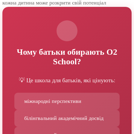
кожна дитина може розкрити свій потенціал
Чому батьки обирають O2
School?
💡 Це школа для батьків, які цінують:
міжнародні перспективи
білінгвальний академічний досвід