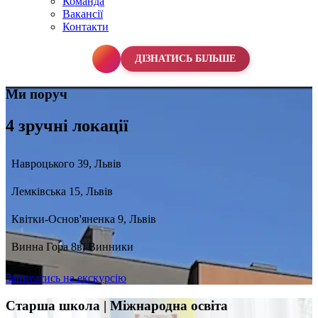
Команда
Вакансії
Контакти
067 990 50 50
ДІЗНАТИСЬ БІЛЬШЕ
Ми поруч
4 зручні локації
Навроцького 39, Львів
Лемківська 15, Львів
Квітки-Основ'яненка 9, Львів
Винна Гора 8в, Винники
Записатись на екскурсію
Старша школа | Міжнародна освіта