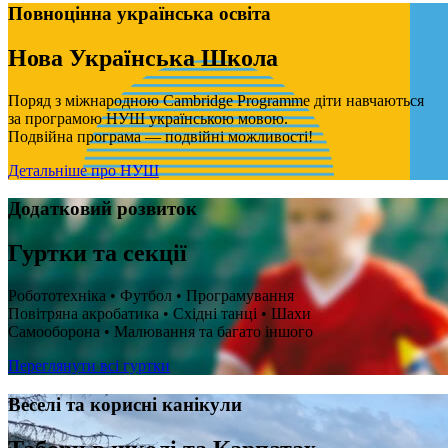
Повноцінна українська освіта
Нова Українська Школа
Поряд з міжнародною Cambridge Programme діти навчаються
за програмою НУШ українською мовою.
Подвійна програма — подвійні можливості!
Детальніше про НУШ
Додатковий розвиток
Гуртки та секції
Робототехніка • Футбол • Програмування
Повітряна акробатика • Східні танці • Шахи
Самооборона • Малювання та багато іншого
Переглянути всі гуртки
Веселі та корисні канікули