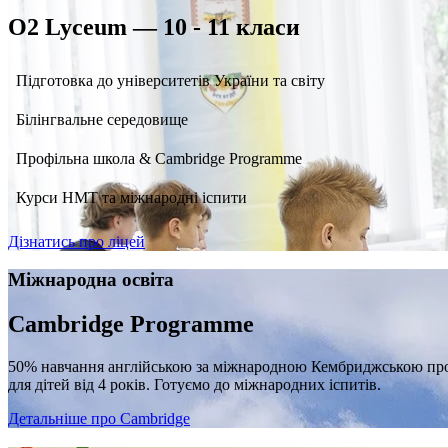
O2 Lyceum — 10 - 11 класи
Підготовка до університетів України та світу
Білінгвальне середовище
Профільна школа & Cambridge Programme
Курси НМТ та міжнародні іспити
Дізнатись про ліцей
Міжнародна освіта
Cambridge Programme
50% навчання англійською за міжнародною Кембриджською п
для дітей від 4 років. Готуємо до міжнародних іспитів.
Детальніше про Cambridge