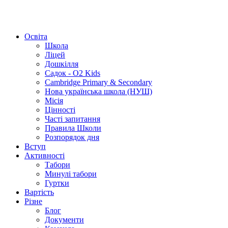
Освіта
Школа
Ліцей
Дошкілля
Садок - O2 Kids
Cambridge Primary & Secondary
Нова українська школа (НУШ)
Місія
Цінності
Часті запитання
Правила Школи
Розпорядок дня
Вступ
Активності
Табори
Минулі табори
Гуртки
Вартість
Різне
Блог
Документи