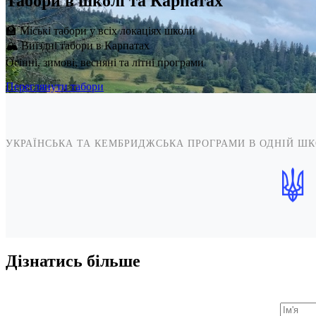
Табори в школі та Карпатах
🏫 Міські табори у всіх локаціях школи
🏔️ Виїздні табори в Карпатах
Осінні, зимові, весняні та літні програми
Переглянути табори
УКРАЇНСЬКА ТА КЕМБРИДЖСЬКА ПРОГРАМИ В ОДНІЙ ШК
Дізнатись більше