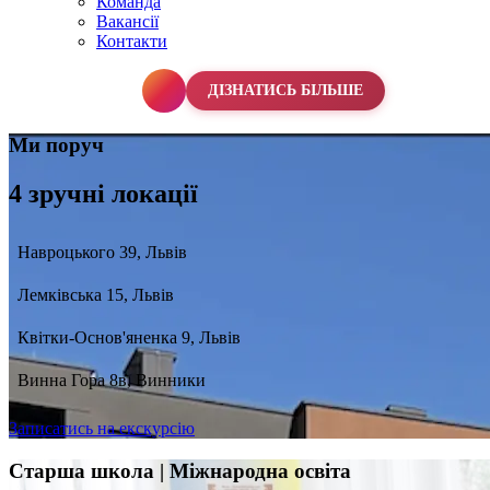
Команда
Вакансії
Контакти
067 990 50 50
ДІЗНАТИСЬ БІЛЬШЕ
Ми поруч
4 зручні локації
Навроцького 39, Львів
Лемківська 15, Львів
Квітки-Основ'яненка 9, Львів
Винна Гора 8в, Винники
Записатись на екскурсію
Старша школа | Міжнародна освіта