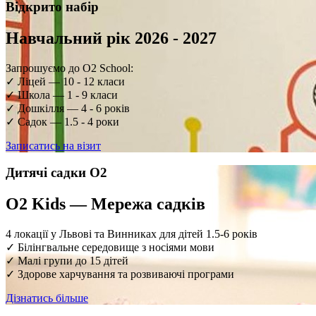
Відкрито набір
Навчальний рік 2026 - 2027
Запрошуємо до O2 School:
✓ Ліцей — 10 - 12 класи
✓ Школа — 1 - 9 класи
✓ Дошкілля — 4 - 6 років
✓ Садок — 1.5 - 4 роки
Записатись на візит
Дитячі садки O2
O2 Kids — Мережа садків
4 локації у Львові та Винниках для дітей 1.5-6 років
✓ Білінгвальне середовище з носіями мови
✓ Малі групи до 15 дітей
✓ Здорове харчування та розвиваючі програми
Дізнатись більше